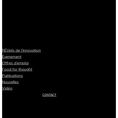
RÉVeils de l’Innovation
Évenement
Offres d’emploi
Food for thought
Publications
Nouvelles
Vidéo
CONTACT