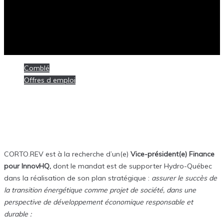
Comblé
Offres d emploi
Posté
26 janvier 2021
[Comblé] Vice-président(e) Finance @
InnovHQ
CORTO.REV est à la recherche d’un(e)
Vice-président(e) Finance
pour InnovHQ,
dont le mandat est de supporter Hydro-Québec
dans la réalisation de son plan stratégique :
assurer le succès de
la transition énergétique comme projet de société, dans une
perspective de développement économique responsable et
durable :