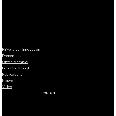
RÉVeils de l’Innovation
Évenement
Offres d’emploi
Food for thought
Publications
Nouvelles
Vidéo
CONTACT