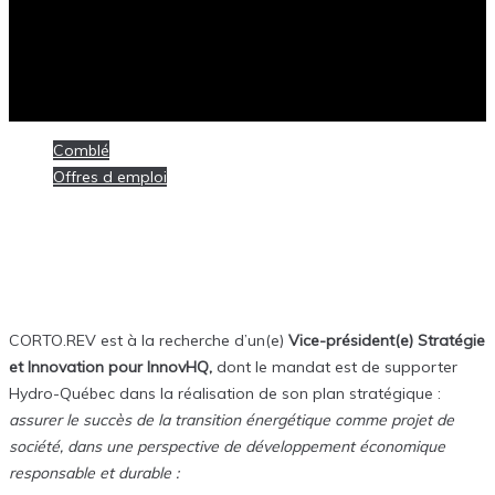
Comblé
Offres d emploi
Posté
18 janvier 2021
[Comblé] Vice-président(e) Stratégie et
Innovation @ InnovHQ
CORTO.REV est à la recherche d’un(e)
Vice-président(e) Stratégie
et Innovation pour InnovHQ,
dont le mandat est de supporter
Hydro-Québec dans la réalisation de son plan stratégique :
assurer le succès de la transition énergétique comme projet de
société, dans une perspective de développement économique
responsable et durable :