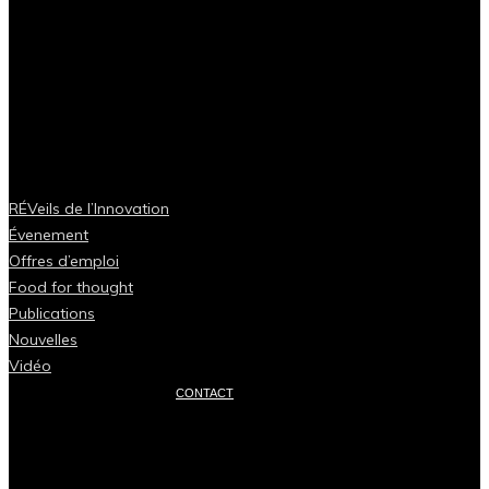
RÉVeils de l’Innovation
Évenement
Offres d’emploi
Food for thought
Publications
Nouvelles
Vidéo
CONTACT