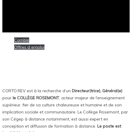
Comblé
Offres d emploi
Posté
13 février 2019
[Comblé] Directeur(trice) Général(e) @
COLLÈGE ROSEMONT
CORTO.REV est à la recherche d’un
Directeur(trice), Général(e)
pour
le COLLÈGE ROSEMONT
, acteur majeur de l’enseignement
supérieur, fier de sa culture chaleureuse et humaine et de son
implication sociale et communautaire. Le Collège Rosemont, par
son Cégep à distance notamment, est aussi expert en
conception et diffusion de formation à distance.
Le poste est