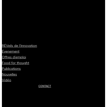
RÉVeils de l’Innovation
Évenement
Offres d’emploi
Food for thought
Publications
Nouvelles
Vidéo
CONTACT