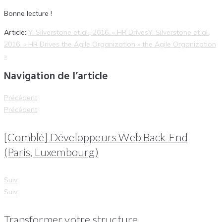
Bonne lecture !
Article:
Y. Silverstone et al., 2016. « HR Drives
Y. Silverstone et al.,
2016. « HR Drives the Agile Organization »
the Agile Organization
»
Navigation de l’article
Précédent
Précédent
[Comblé] Développeurs Web Back-End
(Paris, Luxembourg)
Suiv
Suiv
Transformer votre structure