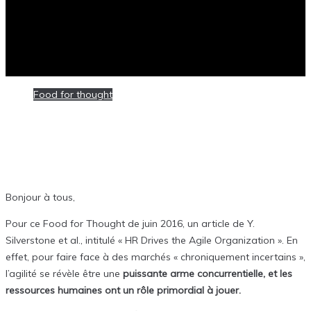
Food for thought
Posté
17 juin 2016
Food for Thought: Pousser l’agilité
organisationnelle
Bonjour à tous,
Pour ce Food for Thought de juin 2016, un article de Y.
Silverstone et al., intitulé « HR Drives the Agile Organization ». En
effet, pour faire face à des marchés « chroniquement incertains »,
l’agilité se révèle être une
puissante arme concurrentielle, et les
ressources humaines ont un rôle primordial à jouer.